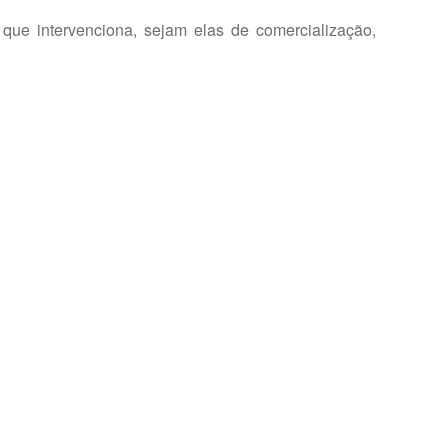
intervenciona, sejam elas de comercialização,
eiras para melhor responder às suas expectativas.