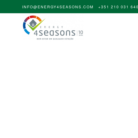
INFO@ENERGY4SEASONS.COM
+351 210 031 64