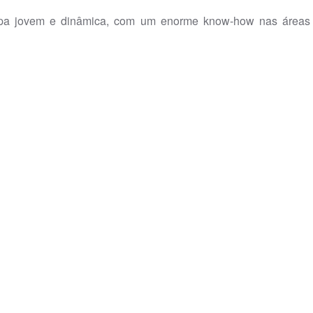
ovem e dinâmica, com um enorme know-how nas áreas que 
o dos seus Clientes as melhores soluções técnicas e financ
ara nos encontrarmos sempre na vanguarda.