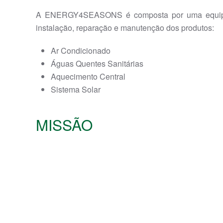
A ENERGY4SEASONS é composta por uma equipa j
instalação, reparação e manutenção dos produtos:
Ar Condicionado
Águas Quentes Sanitárias
Aquecimento Central
Sistema Solar
MISSÃO
A ENERGY4SEASONS tem como missão apresentar junt
Para o efeito, contamos com os nossos parceiros p
QUALIDADE